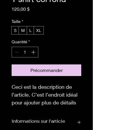
Prix
120,00 $
Taille
*
S
M
L
XL
Quantité
*
Précommander
Ceci est la description de 
l’article. C’est l’endroit idéal 
pour ajouter plus de détails 
sur votre article, tels que la 
taille, la matière, les conseils 
Informations sur l'article
d’entretien et les 